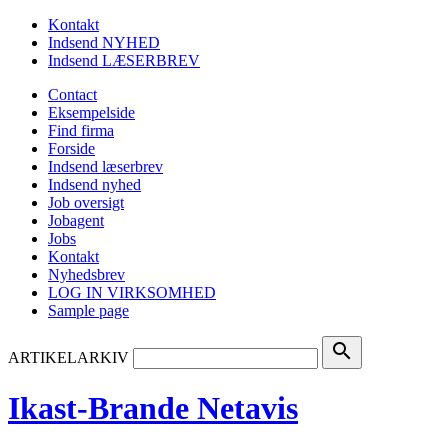
Kontakt
Indsend NYHED
Indsend LÆSERBREV
Contact
Eksempelside
Find firma
Forside
Indsend læserbrev
Indsend nyhed
Job oversigt
Jobagent
Jobs
Kontakt
Nyhedsbrev
LOG IN VIRKSOMHED
Sample page
search
ARTIKELARKIV
Ikast-Brande Netavis