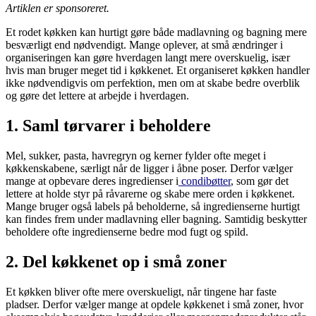
Artiklen er sponsoreret.
Et rodet køkken kan hurtigt gøre både madlavning og bagning mere
besværligt end nødvendigt. Mange oplever, at små ændringer i
organiseringen kan gøre hverdagen langt mere overskuelig, især
hvis man bruger meget tid i køkkenet. Et organiseret køkken handler
ikke nødvendigvis om perfektion, men om at skabe bedre overblik
og gøre det lettere at arbejde i hverdagen.
1. Saml tørvarer i beholdere
Mel, sukker, pasta, havregryn og kerner fylder ofte meget i
køkkenskabene, særligt når de ligger i åbne poser. Derfor vælger
mange at opbevare deres ingredienser i
condibøtter
, som gør det
lettere at holde styr på råvarerne og skabe mere orden i køkkenet.
Mange bruger også labels på beholderne, så ingredienserne hurtigt
kan findes frem under madlavning eller bagning. Samtidig beskytter
beholdere ofte ingredienserne bedre mod fugt og spild.
2. Del køkkenet op i små zoner
Et køkken bliver ofte mere overskueligt, når tingene har faste
pladser. Derfor vælger mange at opdele køkkenet i små zoner, hvor