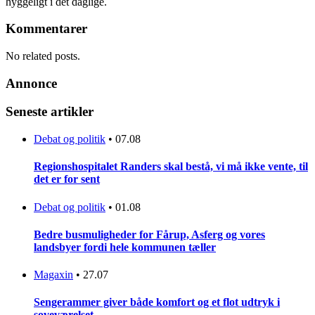
hyggeligt i det daglige.
Kommentarer
No related posts.
Annonce
Seneste artikler
Debat og politik
•
07.08
Regionshospitalet Randers skal bestå, vi må ikke vente, til
det er for sent
Debat og politik
•
01.08
Bedre busmuligheder for Fårup, Asferg og vores
landsbyer fordi hele kommunen tæller
Magaxin
•
27.07
Sengerammer giver både komfort og et flot udtryk i
soveværelset