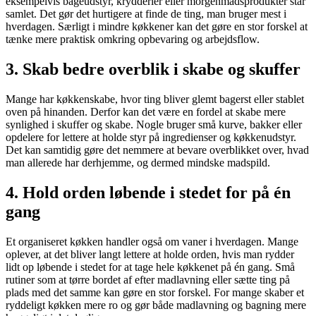
eksempelvis bageudstyr, krydderier eller morgenmadsprodukter står
samlet. Det gør det hurtigere at finde de ting, man bruger mest i
hverdagen. Særligt i mindre køkkener kan det gøre en stor forskel at
tænke mere praktisk omkring opbevaring og arbejdsflow.
3. Skab bedre overblik i skabe og skuffer
Mange har køkkenskabe, hvor ting bliver glemt bagerst eller stablet
oven på hinanden. Derfor kan det være en fordel at skabe mere
synlighed i skuffer og skabe. Nogle bruger små kurve, bakker eller
opdelere for lettere at holde styr på ingredienser og køkkenudstyr.
Det kan samtidig gøre det nemmere at bevare overblikket over, hvad
man allerede har derhjemme, og dermed mindske madspild.
4. Hold orden løbende i stedet for på én
gang
Et organiseret køkken handler også om vaner i hverdagen. Mange
oplever, at det bliver langt lettere at holde orden, hvis man rydder
lidt op løbende i stedet for at tage hele køkkenet på én gang. Små
rutiner som at tørre bordet af efter madlavning eller sætte ting på
plads med det samme kan gøre en stor forskel. For mange skaber et
ryddeligt køkken mere ro og gør både madlavning og bagning mere