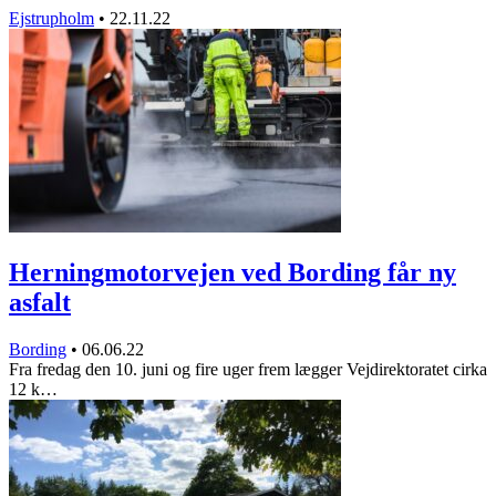
Ejstrupholm
•
22.11.22
Herningmotorvejen ved Bording får ny
asfalt
Bording
•
06.06.22
Fra fredag den 10. juni og fire uger frem lægger Vejdirektoratet cirka
12 k…