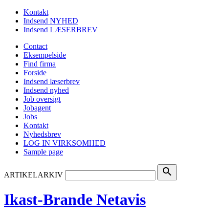
Kontakt
Indsend NYHED
Indsend LÆSERBREV
Contact
Eksempelside
Find firma
Forside
Indsend læserbrev
Indsend nyhed
Job oversigt
Jobagent
Jobs
Kontakt
Nyhedsbrev
LOG IN VIRKSOMHED
Sample page
search
ARTIKELARKIV
Ikast-Brande Netavis