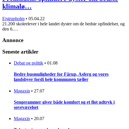
klimalø…
Ejstrupholm
•
05.04.22
21.200 skoleelever i hele landet dyster om de bedste opfindelser, og
den 6.…
Annonce
Seneste artikler
Debat og politik
•
01.08
Bedre busmuligheder for Fårup, Asferg og vores
landsbyer fordi hele kommunen tæller
Magaxin
•
27.07
Sengerammer giver både komfort og et flot udtryk i
soveværelset
Magaxin
•
20.07