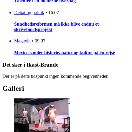
Talenter i en moderne hverdag
Debat og politik
•
16.07
Sundhedsreformen må ikke blive endnu et
skrivebordsprojekt
Magaxin
•
09.07
Mexico samler historie, natur og kultur på én rejse
Det sker i Ikast-Brande
Der er på dette tidspunkt ingen kommende begivenheder.
Galleri