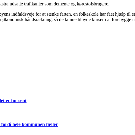
kstra udsatte trafikanter som demente og kørestolsbrugere.
å byens indfaldsveje for at sænke farten, en folkeskole har fået hjælp ti
 økonomisk håndsrækning, så de kunne tilbyde kurser i at forebygge ul
et er for sent
 fordi hele kommunen tæller