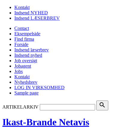
Kontakt
Indsend NYHED
Indsend LÆSERBREV
Contact
Eksempelside
Find firma
Forside
Indsend læserbrev
Indsend nyhed
Job oversigt
Jobagent
Jobs
Kontakt
Nyhedsbrev
LOG IN VIRKSOMHED
Sample page
search
ARTIKELARKIV
Ikast-Brande Netavis