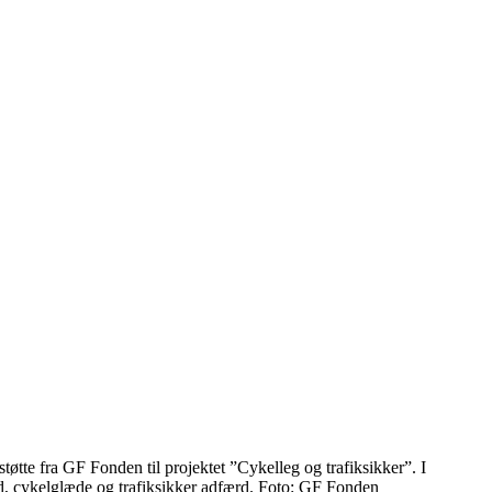
øtte fra GF Fonden til projektet ”Cykelleg og trafiksikker”. I
dhed, cykelglæde og trafiksikker adfærd. Foto: GF Fonden