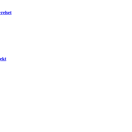
relset
ekt