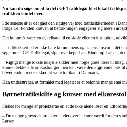
Nu kan du søge om at få del i GF Trafiklegat til et lokalt trafikp
trafikken landet over.
I de seneste år er det gået den rigtige vej med trafiksikkerheden i D
ifølge GF Fonden kræver, at befolkningen engagerer sig mere i arbejde
Det kunne fx være en cykelbane til en skole eller en institution, udvi
– Trafiksikkerhed er ikke bare kommunens og statens ansvar – det er og
søge om et GF Trafiklegat, siger overlæge Lars Binderup Larsen, der
– Rigtigt mange lokale ildsjæle sidder med nogle gode ideer til tilta
kunne dække alle omkostninger men kan være den afgørende brik til at sik
bliver endnu mere sikkert at være trafikant i Danmark.
Han understreger, at formålet med legatet er at belønne mange små init
Børnetrafikskilte og kurser med elkørestol
Fælles for mange af projekterne er, at de ikke alene løser en udfordrin
– De mange græsrodsprojekter landet over har stor værdi for den samled
Larsen.