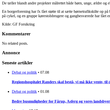
De tæller blandt andre projekter målrettet både børn, unge, ældre og e
En borgerforening har fx fået støtte til at sætte børnetrafikskilte op p
på cykel, og en gruppe kørestolsbrugere og gangbesværede har fået en
Kilde: GF Forsikring
Kommentarer
No related posts.
Annonce
Seneste artikler
Debat og politik
•
07.08
Regionshospitalet Randers skal bestå, vi må ikke vente, til d
Debat og politik
•
01.08
Bedre busmuligheder for Fårup, Asferg og vores landsbyer