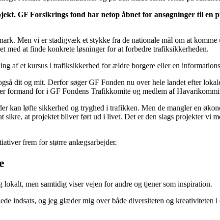
rojekt. GF Forsikrings fond har netop åbnet for ansøgninger til en p
anmark. Men vi er stadigvæk et stykke fra de nationale mål om at komme
t med at finde konkrete løsninger for at forbedre trafiksikkerheden.
kling af et kursus i trafiksikkerhed for ældre borgere eller en informat
så dit og mit. Derfor søger GF Fonden nu over hele landet efter lokale t
 er formand for i GF Fondens Trafikkomite og medlem af Havarikommiss
g, der kan løfte sikkerhed og tryghed i trafikken. Men de mangler en øk
re, at projektet bliver ført ud i livet. Det er den slags projekter vi meg
iativer frem for større anlægsarbejder.
e
g lokalt, men samtidig viser vejen for andre og tjener som inspiration.
e indsats, og jeg glæder mig over både diversiteten og kreativiteten i 