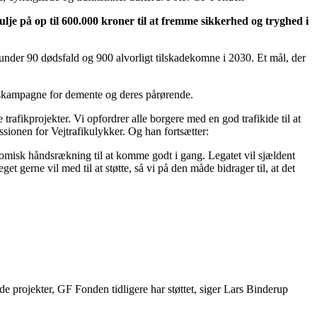
ulje på op til 600.000 kroner til at fremme sikkerhed og tryghed i
 under 90 dødsfald og 900 alvorligt tilskadekomne i 2030. Et mål, der
ionskampagne for demente og deres pårørende.
rafikprojekter. Vi opfordrer alle borgere med en god trafikide til at
ionen for Vejtrafikulykker. Og han fortsætter:
onomisk håndsrækning til at komme godt i gang. Legatet vil sjældent
et gerne vil med til at støtte, så vi på den måde bidrager til, at det
de projekter, GF Fonden tidligere har støttet, siger Lars Binderup