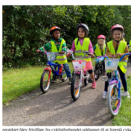
projektet blev frivillige fra cyklistforbundet uddannet til at forestå