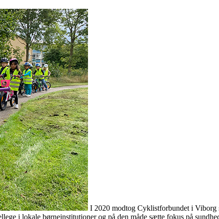
I 2020 modtog Cyklistforbundet i Viborg st
 cykellege i lokale børneinstitutioner og på den måde sætte fokus på sun