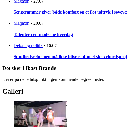
Magaxin
•
27.07
Sengerammer giver både komfort og et flot udtryk i sovevæ
Magaxin
•
20.07
Talenter i en moderne hverdag
Debat og politik
•
16.07
Sundhedsreformen må ikke blive endnu et skrivebordsproj
Det sker i Ikast-Brande
Der er på dette tidspunkt ingen kommende begivenheder.
Galleri