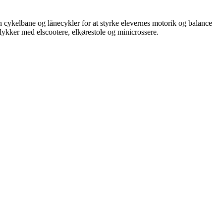
l en cykelbane og lånecykler for at styrke elevernes motorik og balance
ykker med elscootere, elkørestole og minicrossere.