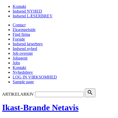
Kontakt
Indsend NYHED
Indsend LÆSERBREV
Contact
Eksempelside
Find firma
Forside
Indsend læserbrev
Indsend nyhed
Job oversigt
Jobagent
Jobs
Kontakt
Nyhedsbrev
LOG IN VIRKSOMHED
Sample page
search
ARTIKELARKIV
Ikast-Brande Netavis