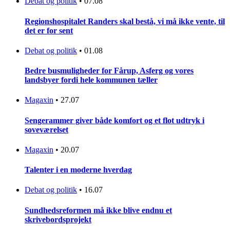
Debat og politik
•
07.08
Regionshospitalet Randers skal bestå, vi må ikke vente, til
det er for sent
Debat og politik
•
01.08
Bedre busmuligheder for Fårup, Asferg og vores
landsbyer fordi hele kommunen tæller
Magaxin
•
27.07
Sengerammer giver både komfort og et flot udtryk i
soveværelset
Magaxin
•
20.07
Talenter i en moderne hverdag
Debat og politik
•
16.07
Sundhedsreformen må ikke blive endnu et
skrivebordsprojekt