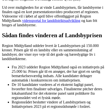
Ud over muligheden for at vinde Landsbyprisen, får landsbyerne i
finalen også en kort præsentationsvideo produceret af regionen.
Videoerne vil i løbet af april blive offentliggjort på Region
Midtjyllands
vidensportal for landdistriktsudvikling
og kan frit
bruges af landsbyerne.
Sådan findes vinderen af Landsbyprisen
Region Midtjylland uddeler hvert år Landsbyprisen på 150.000
kroner. Prisen går til en landsby eller en sammenslutning af
landsbyer, der viser nye veje til det gode og bæredygtige liv i
landdistrikterne.
Fra 2023 uddeler Region Midtjylland også en initiativpris på
25.000 kr. Prisen går til en ansøger, der har gjort en særlig
bemærkelsesværdig indsats. Alle kandidater deltager
automatisk i konkurrencen om initiativprisen.
De 10 kandidater vurderes af et eksternt fagligt panel,
hvorefter fem finalister udvælges. Finalisterne pitcher deres
lokalsamfund for det eksterne panel samt politikere fra
regionsrådet ved et fysisk møde.
Regionsrådet beslutter vindere af Landsbyprisen og
Initiativprisen 2023 på et regionsrådsmøde i foråret.