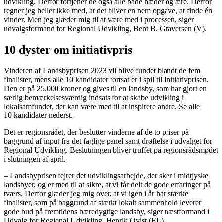
udvikling. Derfor fortjener de også alle både hæder og ære. Derfor
regner jeg heller ikke med, at det bliver en nem opgave, at finde én
vinder. Men jeg glæder mig til at være med i processen, siger
udvalgsformand for Regional Udvikling, Bent B. Graversen (V).
10 dyster om initiativpris
Vinderen af Landsbyprisen 2023 vil blive fundet blandt de fem
finalister, mens alle 10 kandidater fortsat er i spil til Initiativprisen.
Den er på 25.000 kroner og gives til en landsby, som har gjort en
særlig bemærkelsesværdig indsats for at skabe udvikling i
lokalsamfundet, der kan være med til at inspirere andre. Se alle
10 kandidater nederst.
Det er regionsrådet, der beslutter vinderne af de to priser på
baggrund af input fra det faglige panel samt drøftelse i udvalget for
Regional Udvikling. Beslutningen bliver truffet på regionsrådsmødet
i slutningen af april.
– Landsbyprisen fejrer det udviklingsarbejde, der sker i midtjyske
landsbyer, og er med til at sikre, at vi får delt de gode erfaringer på
tværs. Derfor glæder jeg mig over, at vi igen i år har stærke
finalister, som på baggrund af stærkt lokalt sammenhold leverer
gode bud på fremtidens bæredygtige landsby, siger næstformand i
Udvalg for Regional Udvikling, Henrik Qvist (EL)