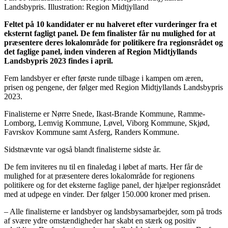
Landsbypris. Illustration: Region Midtjylland
Feltet på 10 kandidater er nu halveret efter vurderinger fra et
eksternt fagligt panel. De fem finalister får nu mulighed for at
præsentere deres lokalområde for politikere fra regionsrådet og
det faglige panel, inden vinderen af Region Midtjyllands
Landsbypris 2023 findes i april.
Fem landsbyer er efter første runde tilbage i kampen om æren,
prisen og pengene, der følger med Region Midtjyllands Landsbypris
2023.
Finalisterne er Nørre Snede, Ikast-Brande Kommune, Ramme-
Lomborg, Lemvig Kommune, Løvel, Viborg Kommune, Skjød,
Favrskov Kommune samt Asferg, Randers Kommune.
Sidstnævnte var også blandt finalisterne sidste år.
De fem inviteres nu til en finaledag i løbet af marts. Her får de
mulighed for at præsentere deres lokalområde for regionens
politikere og for det eksterne faglige panel, der hjælper regionsrådet
med at udpege en vinder. Der følger 150.000 kroner med prisen.
– Alle finalisterne er landsbyer og landsbysamarbejder, som på trods
af svære ydre omstændigheder har skabt en stærk og positiv