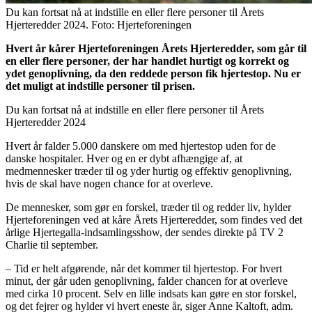
Du kan fortsat nå at indstille en eller flere personer til Årets
Hjerteredder 2024. Foto: Hjerteforeningen
Hvert år kårer Hjerteforeningen Årets Hjerteredder, som går til
en eller flere personer, der har handlet hurtigt og korrekt og
ydet genoplivning, da den reddede person fik hjertestop. Nu er
det muligt at indstille personer til prisen.
Du kan fortsat nå at indstille en eller flere personer til Årets
Hjerteredder 2024
Hvert år falder 5.000 danskere om med hjertestop uden for de
danske hospitaler. Hver og en er dybt afhængige af, at
medmennesker træder til og yder hurtig og effektiv genoplivning,
hvis de skal have nogen chance for at overleve.
De mennesker, som gør en forskel, træder til og redder liv, hylder
Hjerteforeningen ved at kåre Årets Hjerteredder, som findes ved det
årlige Hjertegalla-indsamlingsshow, der sendes direkte på TV 2
Charlie til september.
– Tid er helt afgørende, når det kommer til hjertestop. For hvert
minut, der går uden genoplivning, falder chancen for at overleve
med cirka 10 procent. Selv en lille indsats kan gøre en stor forskel,
og det fejrer og hylder vi hvert eneste år, siger Anne Kaltoft, adm.