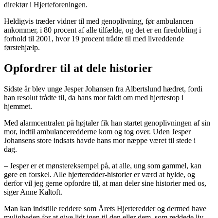
direktør i Hjerteforeningen.
Heldigvis træder vidner til med genoplivning, før ambulancen
ankommer, i 80 procent af alle tilfælde, og det er en firedobling i
forhold til 2001, hvor 19 procent trådte til med livreddende
førstehjælp.
Opfordrer til at dele historier
Sidste år blev unge Jesper Johansen fra Albertslund hædret, fordi
han resolut trådte til, da hans mor faldt om med hjertestop i
hjemmet.
Med alarmcentralen på højtaler fik han startet genoplivningen af sin
mor, indtil ambulanceredderne kom og tog over. Uden Jesper
Johansens store indsats havde hans mor næppe været til stede i
dag.
– Jesper er et mønstereksempel på, at alle, ung som gammel, kan
gøre en forskel. Alle hjerteredder-historier er værd at hylde, og
derfor vil jeg gerne opfordre til, at man deler sine historier med os,
siger Anne Kaltoft.
Man kan indstille reddere som Årets Hjerteredder og dermed have
muligheden for at give lidt igen til den eller dem, som reddede liv.