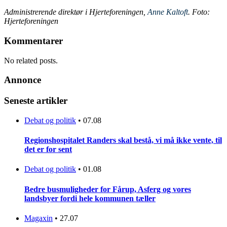
Administrerende direktør i Hjerteforeningen,
Anne Kaltoft
. Foto:
Hjerteforeningen
Kommentarer
No related posts.
Annonce
Seneste artikler
Debat og politik
•
07.08
Regionshospitalet Randers skal bestå, vi må ikke vente, til
det er for sent
Debat og politik
•
01.08
Bedre busmuligheder for Fårup, Asferg og vores
landsbyer fordi hele kommunen tæller
Magaxin
•
27.07