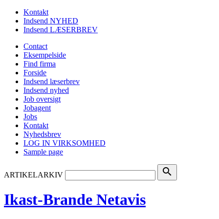
Kontakt
Indsend NYHED
Indsend LÆSERBREV
Contact
Eksempelside
Find firma
Forside
Indsend læserbrev
Indsend nyhed
Job oversigt
Jobagent
Jobs
Kontakt
Nyhedsbrev
LOG IN VIRKSOMHED
Sample page
search
ARTIKELARKIV
Ikast-Brande Netavis