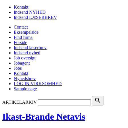
Kontakt
Indsend NYHED
Indsend LÆSERBREV
Contact
Eksempelside
Find firma
Forside
Indsend læserbrev
Indsend nyhed
Job oversigt
Jobagent
Jobs
Kontakt
Nyhedsbrev
LOG IN VIRKSOMHED
Sample page
search
ARTIKELARKIV
Ikast-Brande Netavis