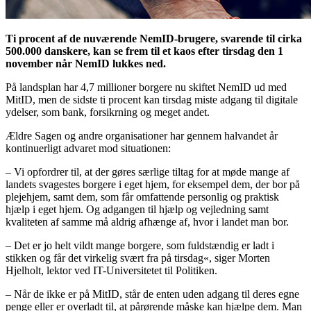
Ti procent af de nuværende NemID-brugere, svarende til cirka
500.000 danskere, kan se frem til et kaos efter tirsdag den 1
november når NemID lukkes ned.
På landsplan har 4,7 millioner borgere nu skiftet NemID ud med
MitID, men de sidste ti procent kan tirsdag miste adgang til digitale
ydelser, som bank, forsikrning og meget andet.
Ældre Sagen og andre organisationer har gennem halvandet år
kontinuerligt advaret mod situationen:
– Vi opfordrer til, at der gøres særlige tiltag for at møde mange af
landets svagestes borgere i eget hjem, for eksempel dem, der bor på
plejehjem, samt dem, som får omfattende personlig og praktisk
hjælp i eget hjem. Og adgangen til hjælp og vejledning samt
kvaliteten af samme må aldrig afhænge af, hvor i landet man bor.
– Det er jo helt vildt mange borgere, som fuldstændig er ladt i
stikken og får det virkelig svært fra på tirsdag«, siger Morten
Hjelholt, lektor ved IT-Universitetet til Politiken.
– Når de ikke er på MitID, står de enten uden adgang til deres egne
penge eller er overladt til, at pårørende måske kan hjælpe dem. Man