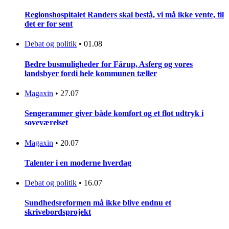
Regionshospitalet Randers skal bestå, vi må ikke vente, til
det er for sent
Debat og politik
•
01.08
Bedre busmuligheder for Fårup, Asferg og vores
landsbyer fordi hele kommunen tæller
Magaxin
•
27.07
Sengerammer giver både komfort og et flot udtryk i
soveværelset
Magaxin
•
20.07
Talenter i en moderne hverdag
Debat og politik
•
16.07
Sundhedsreformen må ikke blive endnu et
skrivebordsprojekt