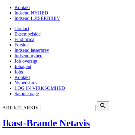
Kontakt
Indsend NYHED
Indsend LÆSERBREV
Contact
Eksempelside
Find firma
Forside
Indsend læserbrev
Indsend nyhed
Job oversigt
Jobagent
Jobs
Kontakt
Nyhedsbrev
LOG IN VIRKSOMHED
Sample page
search
ARTIKELARKIV
Ikast-Brande Netavis