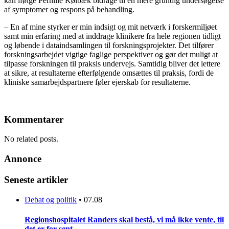
kan ifølge Pernille Kølbæk bidrage til en mere grundig undersøgelse
af symptomer og respons på behandling.
– En af mine styrker er min indsigt og mit netværk i forskermiljøet
samt min erfaring med at inddrage klinikere fra hele regionen tidligt
og løbende i dataindsamlingen til forskningsprojekter. Det tilfører
forskningsarbejdet vigtige faglige perspektiver og gør det muligt at
tilpasse forskningen til praksis undervejs. Samtidig bliver det lettere
at sikre, at resultaterne efterfølgende omsættes til praksis, fordi de
kliniske samarbejdspartnere føler ejerskab for resultaterne.
Kommentarer
No related posts.
Annonce
Seneste artikler
Debat og politik
•
07.08
Regionshospitalet Randers skal bestå, vi må ikke vente, til
det er for sent