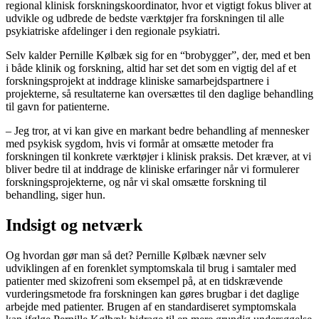
regional klinisk forskningskoordinator, hvor et vigtigt fokus bliver at
udvikle og udbrede de bedste værktøjer fra forskningen til alle
psykiatriske afdelinger i den regionale psykiatri.
Selv kalder Pernille Kølbæk sig for en “brobygger”, der, med et ben
i både klinik og forskning, altid har set det som en vigtig del af et
forskningsprojekt at inddrage kliniske samarbejdspartnere i
projekterne, så resultaterne kan oversættes til den daglige behandling
til gavn for patienterne.
– Jeg tror, at vi kan give en markant bedre behandling af mennesker
med psykisk sygdom, hvis vi formår at omsætte metoder fra
forskningen til konkrete værktøjer i klinisk praksis. Det kræver, at vi
bliver bedre til at inddrage de kliniske erfaringer når vi formulerer
forskningsprojekterne, og når vi skal omsætte forskning til
behandling, siger hun.
Indsigt og netværk
Og hvordan gør man så det? Pernille Kølbæk nævner selv
udviklingen af en forenklet symptomskala til brug i samtaler med
patienter med skizofreni som eksempel på, at en tidskrævende
vurderingsmetode fra forskningen kan gøres brugbar i det daglige
arbejde med patienter. Brugen af en standardiseret symptomskala