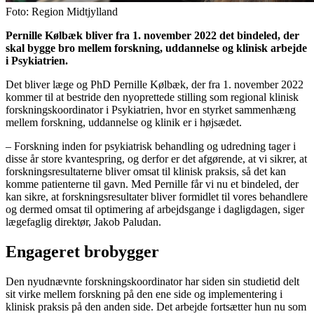
Foto: Region Midtjylland
Pernille Kølbæk bliver fra 1. november 2022 det bindeled, der
skal bygge bro mellem forskning, uddannelse og klinisk arbejde
i Psykiatrien.
Det bliver læge og PhD Pernille Kølbæk, der fra 1. november 2022
kommer til at bestride den nyoprettede stilling som regional klinisk
forskningskoordinator i Psykiatrien, hvor en styrket sammenhæng
mellem forskning, uddannelse og klinik er i højsædet.
– Forskning inden for psykiatrisk behandling og udredning tager i
disse år store kvantespring, og derfor er det afgørende, at vi sikrer, at
forskningsresultaterne bliver omsat til klinisk praksis, så det kan
komme patienterne til gavn. Med Pernille får vi nu et bindeled, der
kan sikre, at forskningsresultater bliver formidlet til vores behandlere
og dermed omsat til optimering af arbejdsgange i dagligdagen, siger
lægefaglig direktør, Jakob Paludan.
Engageret brobygger
Den nyudnævnte forskningskoordinator har siden sin studietid delt
sit virke mellem forskning på den ene side og implementering i
klinisk praksis på den anden side. Det arbejde fortsætter hun nu som