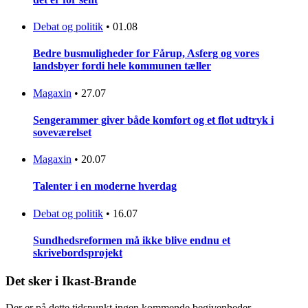
Debat og politik
•
01.08
Bedre busmuligheder for Fårup, Asferg og vores
landsbyer fordi hele kommunen tæller
Magaxin
•
27.07
Sengerammer giver både komfort og et flot udtryk i
soveværelset
Magaxin
•
20.07
Talenter i en moderne hverdag
Debat og politik
•
16.07
Sundhedsreformen må ikke blive endnu et
skrivebordsprojekt
Det sker i Ikast-Brande
Der er på dette tidspunkt ingen kommende begivenheder.