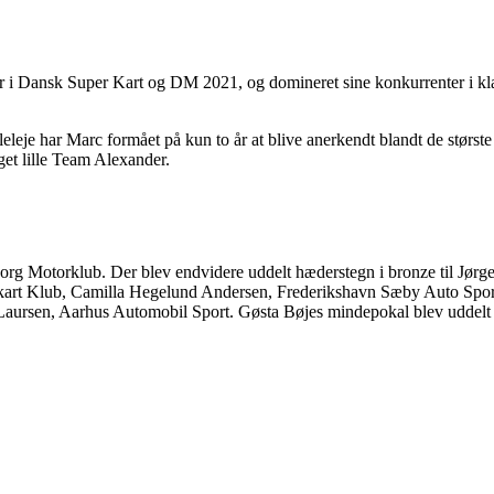
er i Dansk Super Kart og DM 2021, og domineret sine konkurrenter i kl
eleje har Marc formået på kun to år at blive anerkendt blandt de største
get lille Team Alexander.
borg Motorklub. Der blev endvidere uddelt hæderstegn i bronze til Jørge
art Klub, Camilla Hegelund Andersen, Frederikshavn Sæby Auto Sport
aursen, Aarhus Automobil Sport. Gøsta Bøjes mindepokal blev uddelt 