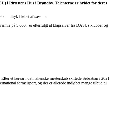
U) i Idrættens Hus i Brøndby. Talenterne er hyldet for deres
rst indtryk i løbet af sæsonen.
æmie på 5.000,- er efterfulgt af klapsalver fra DASUs klubber og
. Efter et læreår i det italienske mesterskab skiftede Sebastian i 2021
ernational formelsport, og der er allerede indløbet mange tilbud til