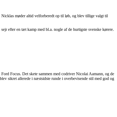
klas møder altid velforberedt op til løb, og blev tillige valgt til
r efter en tæt kamp med bl.a. nogle af de hurtigste svenske kørere.
i en Ford Focus. Det skete sammen med codriver
Nicolai Aamann, og de
blev sikret allerede i næstsidste runde
i overbevisende stil med god og