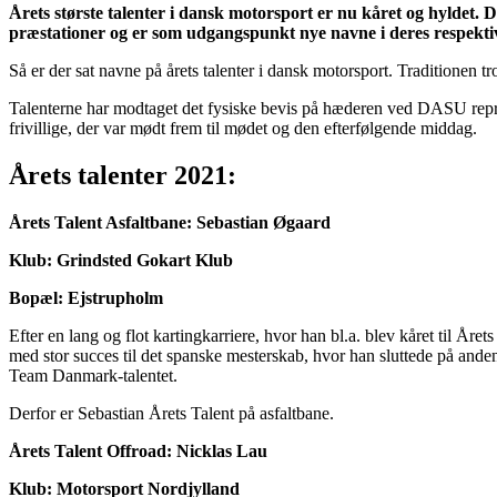
Årets største talenter i dansk motorsport er nu kåret og hyldet
præstationer og er som udgangspunkt nye navne i deres respekti
Så er der sat navne på årets talenter i dansk motorsport. Traditionen t
Talenterne har modtaget det fysiske bevis på hæderen ved DASU repr
frivillige, der var mødt frem til mødet og den efterfølgende middag.
Årets talenter 2021:
Årets Talent Asfaltbane: Sebastian Øgaard
Klub: Grindsted Gokart Klub
Bopæl: Ejstrupholm
Efter en lang og flot kartingkarriere, hvor han bl.a.
blev kåret til Året
med stor succes til det spanske mesterskab, hvor han sluttede på andenpl
Team Danmark-talentet.
Derfor er Sebastian Årets Talent på asfaltbane.
Årets Talent Offroad: Nicklas Lau
Klub: Motorsport Nordjylland