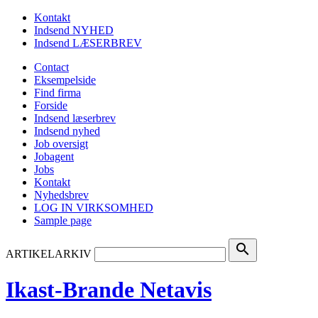
Kontakt
Indsend NYHED
Indsend LÆSERBREV
Contact
Eksempelside
Find firma
Forside
Indsend læserbrev
Indsend nyhed
Job oversigt
Jobagent
Jobs
Kontakt
Nyhedsbrev
LOG IN VIRKSOMHED
Sample page
search
ARTIKELARKIV
Ikast-Brande Netavis