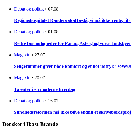
Debat og politik
•
07.08
Regionshospitalet Randers skal bestå, vi må ikke vente, til d
Debat og politik
•
01.08
Bedre busmuligheder for Fårup, Asferg og vores landsbyer
Magaxin
•
27.07
Sengerammer giver både komfort og et flot udtryk i sovevæ
Magaxin
•
20.07
Talenter i en moderne hverdag
Debat og politik
•
16.07
Sundhedsreformen må ikke blive endnu et skrivebordsproj
Det sker i Ikast-Brande