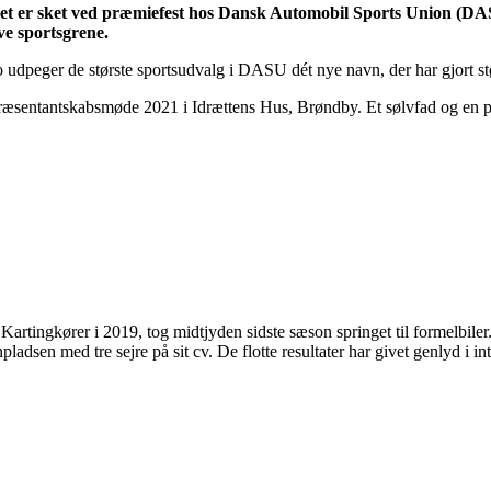
. Det er sket ved præmiefest hos Dansk Automobil Sports Union (DAS
ve sportsgrene.
ro udpeger de største sportsudvalg i DASU dét nye navn, der har gjort stø
æsentantskabsmøde 2021 i Idrættens Hus, Brøndby. Et sølvfad og en pr
s Kartingkører i 2019, tog midtjyden sidste sæson springet til formelbiler
adsen med tre sejre på sit cv. De flotte resultater har givet genlyd i int