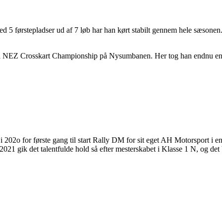
5 førstepladser ud af 7 løb har han kørt stabilt gennem hele sæsonen. Nic
i NEZ Crosskart Championship på Nysumbanen. Her tog han endnu en sej
s i 202o for første gang til start Rally DM for sit eget AH Motorsport 
021 gik det talentfulde hold så efter mesterskabet i Klasse 1 N, og det 