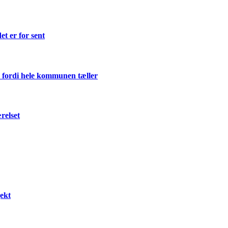
et er for sent
 fordi hele kommunen tæller
relset
ekt