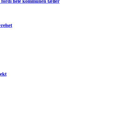
 fordi hele kommunen tæller
relset
ekt