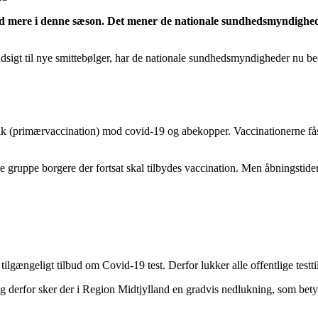
lbud mere i denne sæson. Det mener de nationale sundhedsmyndighed
udsigt til nye smittebølger, har de nationale sundhedsmyndigheder nu b
 stik (primærvaccination) mod covid-19 og abekopper. Vaccinationerne få
le gruppe borgere der fortsat skal tilbydes vaccination. Men åbningstide
 tilgængeligt tilbud om Covid-19 test. Derfor lukker alle offentlige testtil
og derfor sker der i Region Midtjylland en gradvis nedlukning, som bety