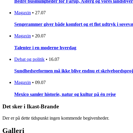
Bedre busmuligheder for Fårup, Asferg og vores landsbyer
Magaxin
•
27.07
Sengerammer giver både komfort og et flot udtryk i sovevæ
Magaxin
•
20.07
Talenter i en moderne hverdag
Debat og politik
•
16.07
Sundhedsreformen må ikke blive endnu et skrivebordsproj
Magaxin
•
09.07
Mexico samler historie, natur og kultur på én rejse
Det sker i Ikast-Brande
Der er på dette tidspunkt ingen kommende begivenheder.
Galleri