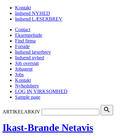
Kontakt
Indsend NYHED
Indsend LÆSERBREV
Contact
Eksempelside
Find firma
Forside
Indsend læserbrev
Indsend nyhed
Job oversigt
Jobagent
Jobs
Kontakt
Nyhedsbrev
LOG IN VIRKSOMHED
Sample page
search
ARTIKELARKIV
Ikast-Brande Netavis