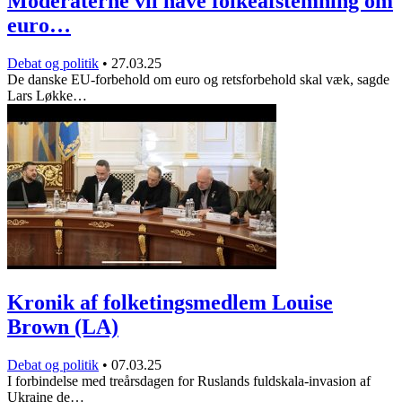
Moderaterne vil have folkeafstemning om
euro…
Debat og politik
•
27.03.25
De danske EU-forbehold om euro og retsforbehold skal væk, sagde
Lars Løkke…
Kronik af folketingsmedlem Louise
Brown (LA)
Debat og politik
•
07.03.25
I forbindelse med treårsdagen for Ruslands fuldskala-invasion af
Ukraine de…