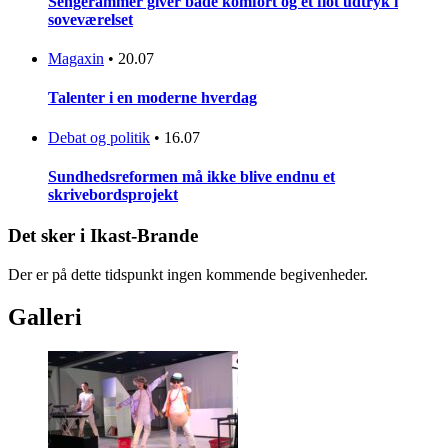
Sengerammer giver både komfort og et flot udtryk i
soveværelset
Magaxin
•
20.07
Talenter i en moderne hverdag
Debat og politik
•
16.07
Sundhedsreformen må ikke blive endnu et
skrivebordsprojekt
Det sker i Ikast-Brande
Der er på dette tidspunkt ingen kommende begivenheder.
Galleri