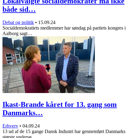
Lokalvalgte socialdemokrater må ikke
både sid…
Debat og politik
•
15.09.24
Socialdemokratiets medlemmer har søndag på partiets kongres i
Aalborg sagt…
Ikast-Brande kåret for 13. gang som
Danmarks…
Erhverv
•
04.09.24
13 ud af de 15 gange Dansk Industri har gennemført Danmarks
største undersø…