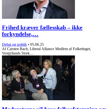
Frihed kræver fællesskab – ikke
forkyndelse,…
Debat og politik
•
05.06.25
Af Carsten Bach, Liberal Alliance Medlem af Folketinget,
Vestjyllands Stork…