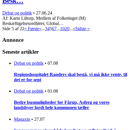
Besk…
Debat og politik
•
27.06.24
Af: Karin Liltorp, Medlem af Folketinget (M)
Beskæftigelsesordfører, Global…
Side 5 af 22
« Første
«
...
3
4
5
6
7
...
10
20
...
»
Sidste »
Annonce
Seneste artikler
Debat og politik
•
07.08
Regionshospitalet Randers skal bestå, vi må ikke vente, til
det er for sent
Debat og politik
•
01.08
Bedre busmuligheder for Fårup, Asferg og vores
landsbyer fordi hele kommunen tæller
Magaxin
•
27.07