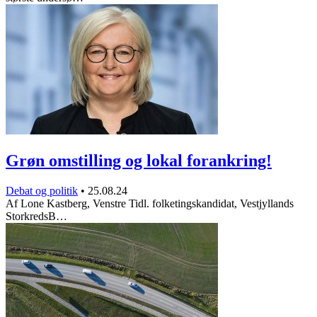
Grøn omstilling og lokal forankring!
Debat og politik
•
25.08.24
Af Lone Kastberg, Venstre Tidl. folketingskandidat, Vestjyllands
StorkredsB…