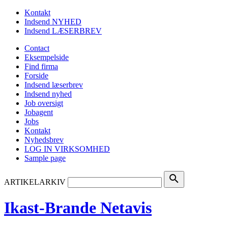
Kontakt
Indsend NYHED
Indsend LÆSERBREV
Contact
Eksempelside
Find firma
Forside
Indsend læserbrev
Indsend nyhed
Job oversigt
Jobagent
Jobs
Kontakt
Nyhedsbrev
LOG IN VIRKSOMHED
Sample page
search
ARTIKELARKIV
Ikast-Brande Netavis