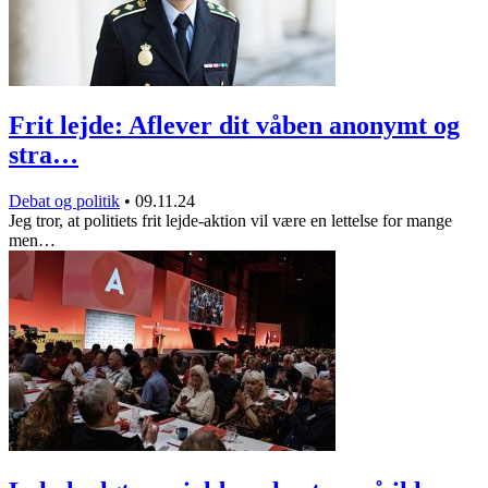
Frit lejde: Aflever dit våben anonymt og
stra…
Debat og politik
•
09.11.24
Jeg tror, at politiets frit lejde-aktion vil være en lettelse for mange
men…