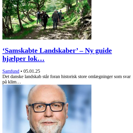
‘Samskabte Landskaber’ – Ny guide
hjælper lok…
Samfund
•
05.01.25
Det danske landskab står foran historisk store omlægninger som svar
på klim…