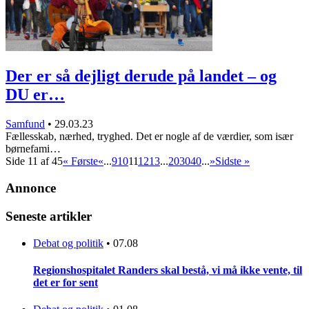
Der er så dejligt derude på landet – og
DU er…
Samfund
•
29.03.23
Fællesskab, nærhed, tryghed. Det er nogle af de værdier, som især
børnefami…
Side 11 af 45
« Første
«
...
9
10
11
12
13
...
20
30
40
...
»
Sidste »
Annonce
Seneste artikler
Debat og politik
•
07.08
Regionshospitalet Randers skal bestå, vi må ikke vente, til
det er for sent