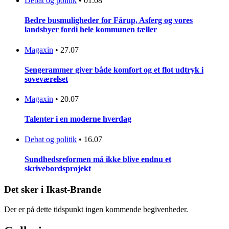
Debat og politik
•
01.08
Bedre busmuligheder for Fårup, Asferg og vores
landsbyer fordi hele kommunen tæller
Magaxin
•
27.07
Sengerammer giver både komfort og et flot udtryk i
soveværelset
Magaxin
•
20.07
Talenter i en moderne hverdag
Debat og politik
•
16.07
Sundhedsreformen må ikke blive endnu et
skrivebordsprojekt
Det sker i Ikast-Brande
Der er på dette tidspunkt ingen kommende begivenheder.