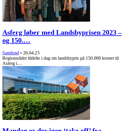
Asferg løber med Landsbyprisen 2023 –
og 150.…
Samfund
•
26.04.23
Regionsrådet tildelte i dag sin landsbypris på 150.000 kroner til
Asferg i…
Mandag er der igen ‘take off’ fra