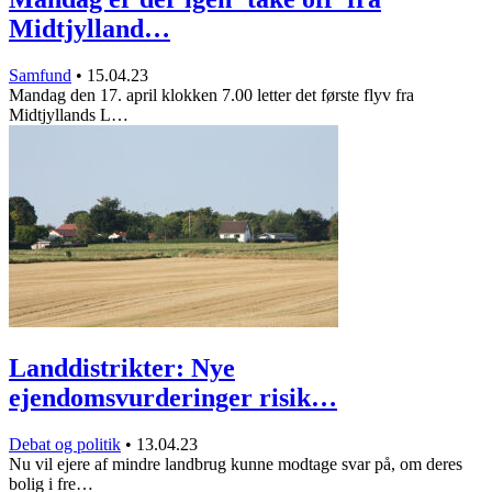
Midtjylland…
Samfund
•
15.04.23
Mandag den 17. april klokken 7.00 letter det første flyv fra
Midtjyllands L…
Landdistrikter: Nye
ejendomsvurderinger risik…
Debat og politik
•
13.04.23
Nu vil ejere af mindre landbrug kunne modtage svar på, om deres
bolig i fre…