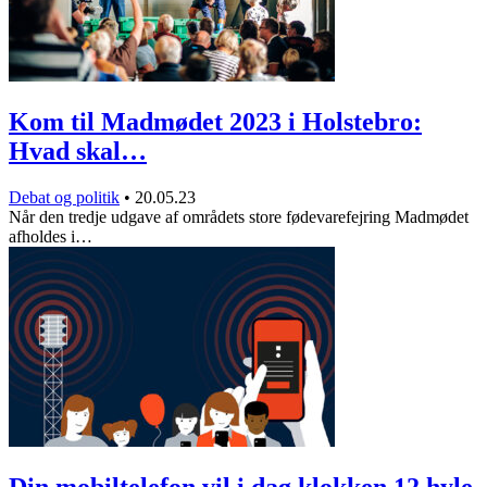
Kom til Madmødet 2023 i Holstebro:
Hvad skal…
Debat og politik
•
20.05.23
Når den tredje udgave af områdets store fødevarefejring Madmødet
afholdes i…
Din mobiltelefon vil i dag klokken 12 hyle