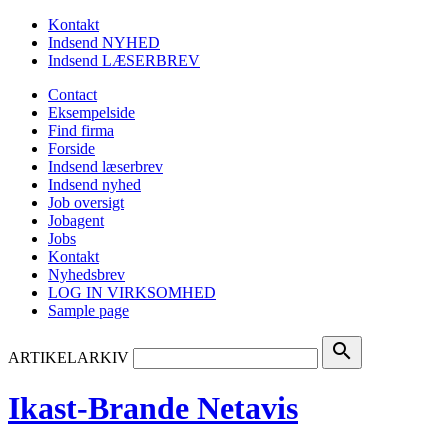
Kontakt
Indsend NYHED
Indsend LÆSERBREV
Contact
Eksempelside
Find firma
Forside
Indsend læserbrev
Indsend nyhed
Job oversigt
Jobagent
Jobs
Kontakt
Nyhedsbrev
LOG IN VIRKSOMHED
Sample page
search
ARTIKELARKIV
Ikast-Brande Netavis