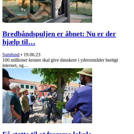
Bredbåndspuljen er åbnet: Nu er der
hjælp til…
Samfund
•
19.06.23
100 millioner kroner skal give danskere i yderområder hurtigt
internet, og…