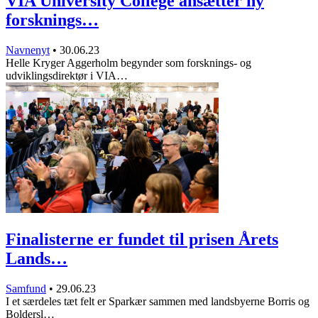
VIA University College ansætter ny
forsknings…
Navnenyt
•
30.06.23
Helle Kryger Aggerholm begynder som forsknings- og
udviklingsdirektør i VIA…
Finalisterne er fundet til prisen Årets
Lands…
Samfund
•
29.06.23
I et særdeles tæt felt er Sparkær sammen med landsbyerne Borris og
Boldersl…