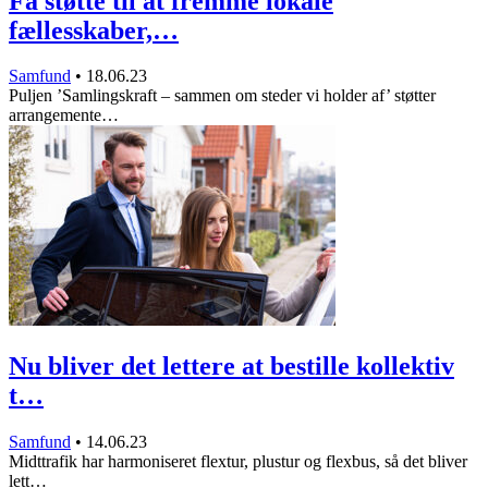
Få støtte til at fremme lokale
fællesskaber,…
Samfund
•
18.06.23
Puljen ’Samlingskraft – sammen om steder vi holder af’ støtter
arrangemente…
Nu bliver det lettere at bestille kollektiv
t…
Samfund
•
14.06.23
Midttrafik har harmoniseret flextur, plustur og flexbus, så det bliver
lett…