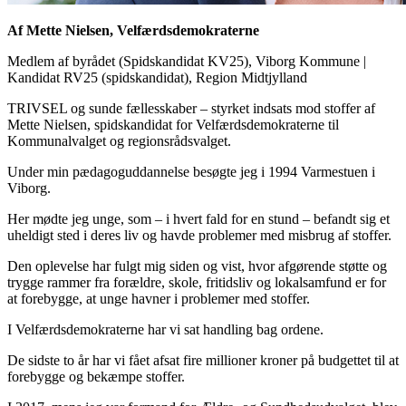
Af Mette Nielsen, Velfærdsdemokraterne
Medlem af byrådet (Spidskandidat KV25), Viborg Kommune
|
Kandidat RV25 (spidskandidat), Region Midtjylland
TRIVSEL og sunde fællesskaber – styrket indsats mod stoffer af
Mette Nielsen, spidskandidat for Velfærdsdemokraterne til
Kommunalvalget og regionsrådsvalget.
Under min pædagoguddannelse besøgte jeg i 1994 Varmestuen i
Viborg.
Her mødte jeg unge, som – i hvert fald for en stund – befandt sig et
uheldigt sted i deres liv og havde problemer med misbrug af stoffer.
Den oplevelse har fulgt mig siden og vist, hvor afgørende støtte og
trygge rammer fra forældre, skole, fritidsliv og lokalsamfund er for
at forebygge, at unge havner i problemer med stoffer.
I Velfærdsdemokraterne har vi sat handling bag ordene.
De sidste to år har vi fået afsat fire millioner kroner på budgettet til at
forebygge og bekæmpe stoffer.