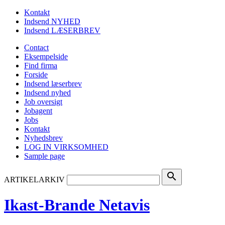
Kontakt
Indsend NYHED
Indsend LÆSERBREV
Contact
Eksempelside
Find firma
Forside
Indsend læserbrev
Indsend nyhed
Job oversigt
Jobagent
Jobs
Kontakt
Nyhedsbrev
LOG IN VIRKSOMHED
Sample page
search
ARTIKELARKIV
Ikast-Brande Netavis