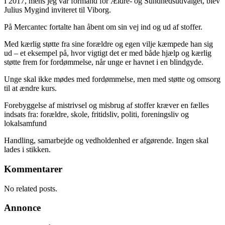
I 2017, mens jeg var formand for Ældre- og Sundhedsudvalget, blev
Julius Mygind inviteret til Viborg.
På Mercantec fortalte han åbent om sin vej ind og ud af stoffer.
Med kærlig støtte fra sine forældre og egen vilje kæmpede han sig
ud – et eksempel på, hvor vigtigt det er med både hjælp og kærlig
støtte frem for fordømmelse, når unge er havnet i en blindgyde.
Unge skal ikke mødes med fordømmelse, men med støtte og omsorg
til at ændre kurs.
Forebyggelse af mistrivsel og misbrug af stoffer kræver en fælles
indsats fra: forældre, skole, fritidsliv, politi, foreningsliv og
lokalsamfund
Handling, samarbejde og vedholdenhed er afgørende. Ingen skal
lades i stikken.
Kommentarer
No related posts.
Annonce