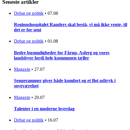
Seneste artikler
Debat og politik
•
07.08
Regionshospitalet Randers skal bestå, vi må ikke vente, til
det er for sent
Debat og politik
•
01.08
Bedre busmuligheder for Fårup, Asferg og vores
landsbyer fordi hele kommunen tæller
Magaxin
•
27.07
Sengerammer giver både komfort og et flot udtryk i
soveværelset
Magaxin
•
20.07
Talenter i en moderne hverdag
Debat og politik
•
16.07