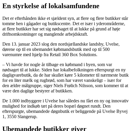
En styrkelse af lokalsamfundene
Det er efterhånden ikke et sjældent syn, at flere og flere butikker står
tomme hen i gågader og butikscentre. Det er især i yderområderne,
at flere butikker har set sig nødsaget til at lukke på grund af høje
driftsomkostninger og manglende arbejdskraft.
Den 13. januar 2023 slog den nordsjællandske landsby, Uvelse,
dørene op til en ubemandet købmandsbutik med op til 500
varenumre med hjælp fra Retail 360 Box Solutions.
– Vi havde for nogle år tilbage en købmand i byen, som var
nødsaget til at lukke. Siden har lokalbefolkningen efterspurgt en ny
dagligvarebutik, da de har skullet køre 5 kilometer til nærmeste butik
for en liter mælk og rugbrød, som har været vanskeligt – især for
den ældre målgruppe, siger Niels Frølich Nilsson, som kommer til at
være den daglige bestyrer af butikken.
De 1.000 indbyggere i Uvelse har således nu fået en ny og innovativ
mulighed for indkøb tæt på deres bopæl døgnet rundt. Den
efterspurgte, ubemandede døgnbutik er beliggende på Uvelse Byvej
1, 3550 Slangerup.
Ubemandede butikker giver