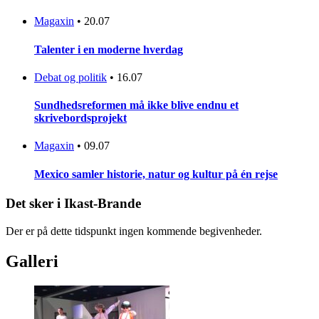
Magaxin
•
20.07
Talenter i en moderne hverdag
Debat og politik
•
16.07
Sundhedsreformen må ikke blive endnu et
skrivebordsprojekt
Magaxin
•
09.07
Mexico samler historie, natur og kultur på én rejse
Det sker i Ikast-Brande
Der er på dette tidspunkt ingen kommende begivenheder.
Galleri