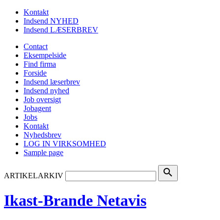
Kontakt
Indsend NYHED
Indsend LÆSERBREV
Contact
Eksempelside
Find firma
Forside
Indsend læserbrev
Indsend nyhed
Job oversigt
Jobagent
Jobs
Kontakt
Nyhedsbrev
LOG IN VIRKSOMHED
Sample page
search
ARTIKELARKIV
Ikast-Brande Netavis