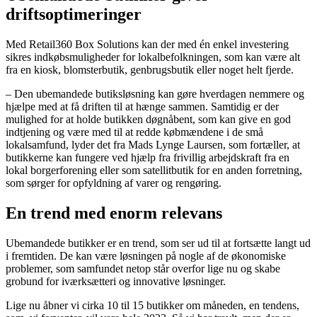
driftsoptimeringer
Med Retail360 Box Solutions kan der med én enkel investering
sikres indkøbsmuligheder for lokalbefolkningen, som kan være alt
fra en kiosk, blomsterbutik, genbrugsbutik eller noget helt fjerde.
– Den ubemandede butiksløsning kan gøre hverdagen nemmere og
hjælpe med at få driften til at hænge sammen. Samtidig er der
mulighed for at holde butikken døgnåbent, som kan give en god
indtjening og være med til at redde købmændene i de små
lokalsamfund, lyder det fra Mads Lynge Laursen, som fortæller, at
butikkerne kan fungere ved hjælp fra frivillig arbejdskraft fra en
lokal borgerforening eller som satellitbutik for en anden forretning,
som sørger for opfyldning af varer og rengøring.
En trend med enorm relevans
Ubemandede butikker er en trend, som ser ud til at fortsætte langt ud
i fremtiden. De kan være løsningen på nogle af de økonomiske
problemer, som samfundet netop står overfor lige nu og skabe
grobund for iværksætteri og innovative løsninger.
Lige nu åbner vi cirka 10 til 15 butikker om måneden, en tendens,