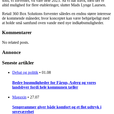
som, vi forventer, vil vare hele 2023. Så vi har travlt, men der er
altid mulighed for flere etableringer, slutter Mads Lynge Laursen.
Retail 360 Box Solutions forventer således en endnu større interesse
de kommende måneder, hvor konceptet kan være behjælpeligt med
at holde små samfund oven vande med nye indkøbsmuligheder.
Kommentarer
No related posts.
Annonce
Seneste artikler
Debat og politik
•
01.08
Bedre busmuligheder for Fårup, Asferg og vores
landsbyer fordi hele kommunen tæller
Magaxin
•
27.07
Sengerammer giver både komfort og et flot udtryk i
soveværelset