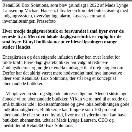
Retail360 Box Solutions, som blev grundlagt i 2022 af Mads Lynge
Laursen og Michael Hansen, tilbyder en komplet butiksløsning med
indgangssystem, overvågning, alarm, kassesystem samt
inventarløsninger. Pressefoto
Hver tredje dagligvarebutik er forsvundet i små byer over de
seneste ti år. Men den lokale dagligvarebutik er vigtig for de
små byer. Et nyt butikskoncept er blevet løsningen mange
steder i landet.
Energikrisen og den stigende inflation ruller hen over landet for
fulde kraft. Flere dagligvarebutikker har valgt at reducere
åbningstiderne, og nogle er endda nødsaget til at dreje nøglen om.
Derfor har det aldrig været mere nødvendigt med nye innovative
ideer som Retail360 Box Solutions, der står bag et koncept af
ubemandede butikker.
– Vi oplever en stor og stigende interesse lige nu. Alene i sidste uge
åbnede vi tre ubemandede butikker. Vi kan være med til at redde de
små butikker ude i lokalsamfundene og give lokalbefolkningen gode
indkøbsmuligheder. Butikkerne kan fungere som 100 procent
ubemandede eller som en hybrid, hvor man i ydertimerne kan have
butikken ubemandet, udtaler Mads Lynge Laursen, CEO og
medstifter af Retail360 Box Solutions.