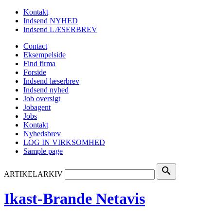
Kontakt
Indsend NYHED
Indsend LÆSERBREV
Contact
Eksempelside
Find firma
Forside
Indsend læserbrev
Indsend nyhed
Job oversigt
Jobagent
Jobs
Kontakt
Nyhedsbrev
LOG IN VIRKSOMHED
Sample page
search
ARTIKELARKIV
Ikast-Brande Netavis