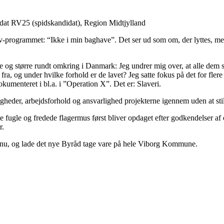
dat RV25 (spidskandidat), Region Midtjylland
v-programmet: “Ikke i min baghave”. Det ser ud som om, der lyttes, mens 
e og større rundt omkring i Danmark: Jeg undrer mig over, at alle dem s
ra, og under hvilke forhold er de lavet? Jeg satte fokus på det for flere å
kumenteret i bl.a. i ”Operation X”. Det er: Slaveri.
tigheder, arbejdsforhold og ansvarlighed projekterne igennem uden at stil
ugle og fredede flagermus først bliver opdaget efter godkendelser af et 
r.
 nu, og lade det nye Byråd tage vare på hele Viborg Kommune.