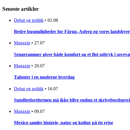
Seneste artikler
Debat og politik
•
01.08
Bedre busmuligheder for Fårup, Asferg og vores landsbyer
Magaxin
•
27.07
Sengerammer giver både komfort og et flot udtryk i sovevæ
Magaxin
•
20.07
Talenter i en moderne hverdag
Debat og politik
•
16.07
Sundhedsreformen må ikke blive endnu et skrivebordsproj
Magaxin
•
09.07
Mexico samler historie, natur og kultur på én rejse