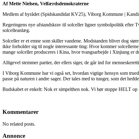
Af Mette Nielsen, Velfærdsdemokraterne
Medlem af byrådet (Spidskandidat KV25), Viborg Kommune
|
Kandi
Regeringens nye afstandskrav til solceller ligner symbolpolitik efter T
solcelleanlæg.
Solceller er et emne som skiller vandene. Modstanden bliver dog størr
ikke forholder sig til nogle interessante ting: Hvor kommer solcellerne f
mange solceller produceres i Kina, hvor tvangsarbejde i Xinjiang er do
Alligevel stemmer partier, der ellers siger, de går ind for menneskeret
I Viborg Kommune har vi også set, hvordan vigtige hensyn som truede f
passe på naturen i andre sager. Der tales med to tunger, som det hedde
Budskabet er enkelt: Nok er simpelthen nok. Vi bør stoppe HELT op
Kommentarer
No related posts.
Annonce