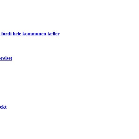
 fordi hele kommunen tæller
relset
ekt