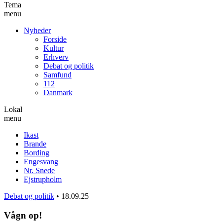
Tema
menu
Nyheder
Forside
Kultur
Erhverv
Debat og politik
Samfund
112
Danmark
Lokal
menu
Ikast
Brande
Bording
Engesvang
Nr. Snede
Ejstrupholm
Debat og politik
•
18.09.25
Vågn op!